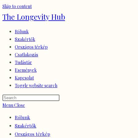
Skip to content
The Longevity Hub
Rólunk
Szakértők
Országos térkép
Csatlakozás
Tudástár
Események
Kapcsolat
Toggle website search
Menu
Close
Rólunk
Szakértők
Országos térkép