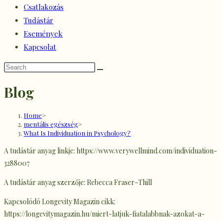
Csatlakozás
Tudástár
Események
Kapcsolat
Blog
Home
>
mentális egészség
>
What Is Individuation in Psychology?
A tudástár anyag linkje: https://www.verywellmind.com/individuation-
3288007
A tudástár anyag szerzője: Rebecca Fraser-Thill
Kapcsolódó Longevity Magazin cikk:
https://longevitymagazin.hu/miert-latjuk-fiatalabbnak-azokat-a-