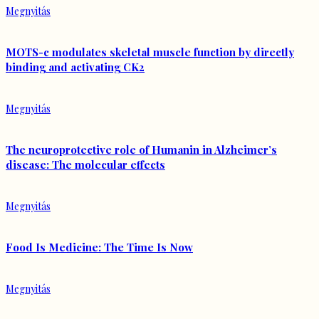
Megnyitás
MOTS-c modulates skeletal muscle function by directly
binding and activating CK2
Megnyitás
The neuroprotective role of Humanin in Alzheimer’s
disease: The molecular effects
Megnyitás
Food Is Medicine: The Time Is Now
Megnyitás