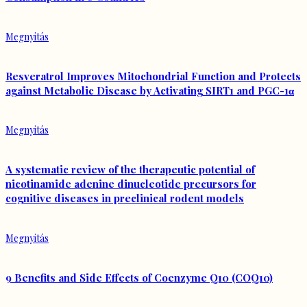
Megnyitás
Resveratrol Improves Mitochondrial Function and Protects
against Metabolic Disease by Activating SIRT1 and PGC-1α
Megnyitás
A systematic review of the therapeutic potential of
nicotinamide adenine dinucleotide precursors for
cognitive diseases in preclinical rodent models
Megnyitás
9 Benefits and Side Effects of Coenzyme Q10 (COQ10)