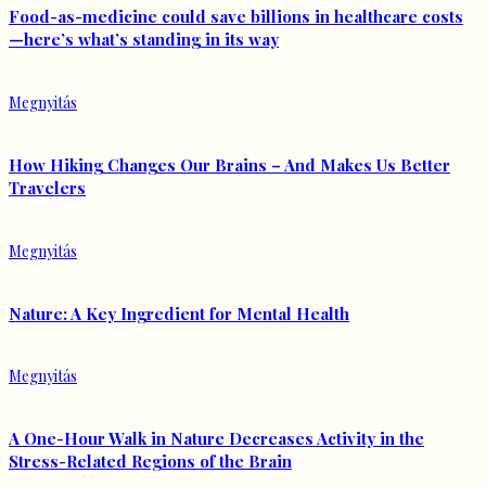
Food-as-medicine could save billions in healthcare costs
—here’s what’s standing in its way
Megnyitás
How Hiking Changes Our Brains – And Makes Us Better
Travelers
Megnyitás
Nature: A Key Ingredient for Mental Health
Megnyitás
A One-Hour Walk in Nature Decreases Activity in the
Stress-Related Regions of the Brain