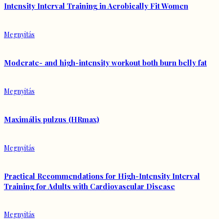
Intensity Interval Training in Aerobically Fit Women
Megnyitás
Moderate- and high-intensity workout both burn belly fat
Megnyitás
Maximális pulzus (HRmax)
Megnyitás
Practical Recommendations for High-Intensity Interval
Training for Adults with Cardiovascular Disease
Megnyitás