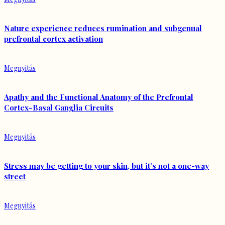
Nature experience reduces rumination and subgenual
prefrontal cortex activation
Megnyitás
Apathy and the Functional Anatomy of the Prefrontal
Cortex–Basal Ganglia Circuits
Megnyitás
Stress may be getting to your skin, but it’s not a one-way
street
Megnyitás