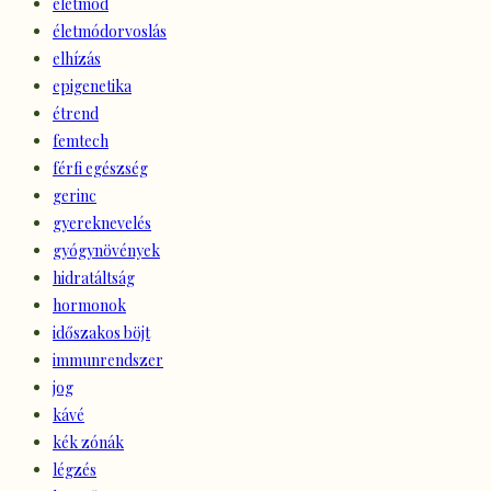
életmód
életmódorvoslás
elhízás
epigenetika
étrend
femtech
férfi egészség
gerinc
gyereknevelés
gyógynövények
hidratáltság
hormonok
időszakos böjt
immunrendszer
jog
kávé
kék zónák
légzés