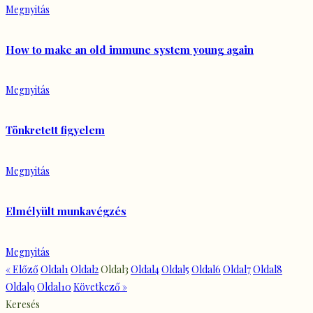
Megnyitás
How to make an old immune system young again
Megnyitás
Tönkretett figyelem
Megnyitás
Elmélyült munkavégzés
Megnyitás
« Előző
Oldal
1
Oldal
2
Oldal
3
Oldal
4
Oldal
5
Oldal
6
Oldal
7
Oldal
8
Oldal
9
Oldal
10
Következő »
Keresés