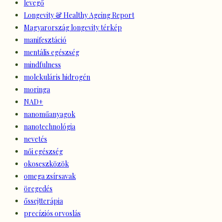
levegő
Longevity & Healthy Ageing Report
Magyarország longevity térkép
manifesztáció
mentális egészség
mindfulness
molekuláris hidrogén
moringa
NAD+
nanoműanyagok
nanotechnológia
nevetés
női egészség
okoseszközök
omega zsírsavak
öregedés
őssejtterápia
precíziós orvoslás