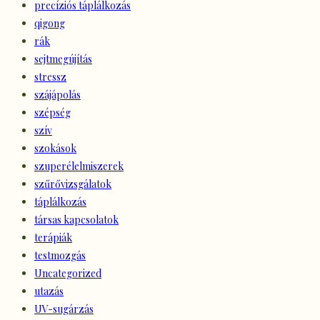
precíziós táplálkozás
qigong
rák
sejtmegújítás
stressz
szájápolás
szépség
szív
szokások
szuperélelmiszerek
szűrővizsgálatok
táplálkozás
társas kapcsolatok
terápiák
testmozgás
Uncategorized
utazás
UV-sugárzás