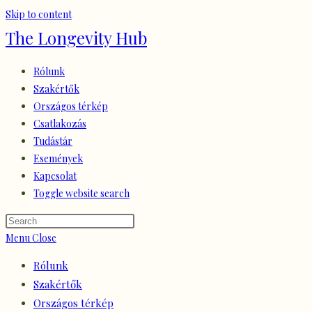
Skip to content
The Longevity Hub
Rólunk
Szakértők
Országos térkép
Csatlakozás
Tudástár
Események
Kapcsolat
Toggle website search
Menu
Close
Rólunk
Szakértők
Országos térkép