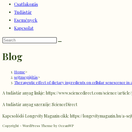
Csatlakozás
Tudástár
Események
Kapcsolat
Blog
Home
>
sejtmegújítás
>
Therapeutic effect of dietary ingredients on cellular senescence i
A tudástár anyag linkje: https://www.sciencedirect.com/science/arti
A tudástár anyag szerzője: ScienceDirect
Kapcsolódó Longevity Magazin cikk: https://longevitymagazin.hu/a-se
Copyright - WordPress Theme by OceanWP