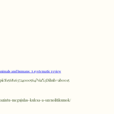
n animals and humans: A systematic review
cle/pii/S1568163724000564?via%3Dihub#ab0015
jtszintu-megujulas-kulcsa-a-szenolitikumok/