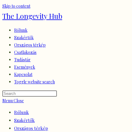
Skip to content
The Longevity Hub
Rólunk
Szakértők
Országos térkép
Csatlakozás
Tudástár
Események
Kapcsolat
Toggle website search
Menu
Close
Rólunk
Szakértők
Országos térkép