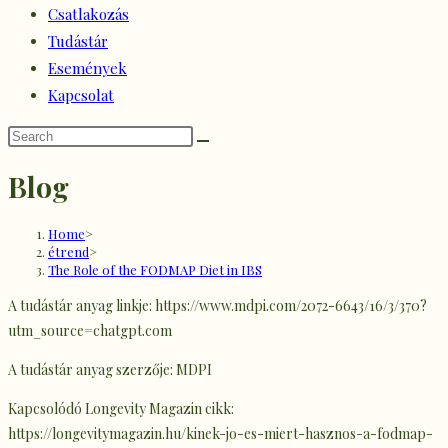
Csatlakozás
Tudástár
Események
Kapcsolat
Blog
Home
>
étrend
>
The Role of the FODMAP Diet in IBS
A tudástár anyag linkje: https://www.mdpi.com/2072-6643/16/3/370?
utm_source=chatgpt.com
A tudástár anyag szerzője: MDPI
Kapcsolódó Longevity Magazin cikk:
https://longevitymagazin.hu/kinek-jo-es-miert-hasznos-a-fodmap-