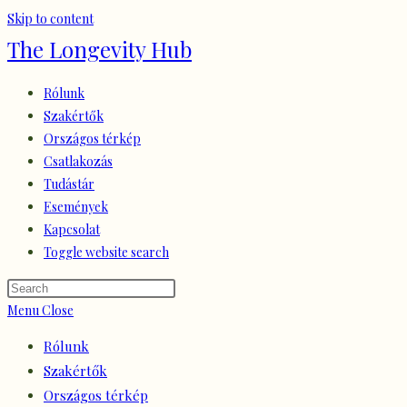
Skip to content
The Longevity Hub
Rólunk
Szakértők
Országos térkép
Csatlakozás
Tudástár
Események
Kapcsolat
Toggle website search
Menu
Close
Rólunk
Szakértők
Országos térkép