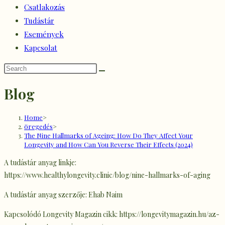
Csatlakozás
Tudástár
Események
Kapcsolat
Blog
Home
>
öregedés
>
The Nine Hallmarks of Ageing: How Do They Affect Your
Longevity and How Can You Reverse Their Effects (2024)
A tudástár anyag linkje:
https://www.healthylongevity.clinic/blog/nine-hallmarks-of-aging
A tudástár anyag szerzője: Ehab Naim
Kapcsolódó Longevity Magazin cikk: https://longevitymagazin.hu/az-