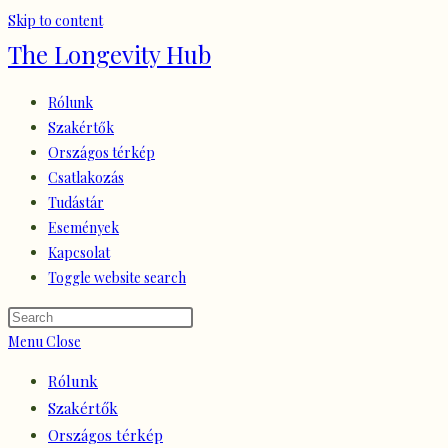
Skip to content
The Longevity Hub
Rólunk
Szakértők
Országos térkép
Csatlakozás
Tudástár
Események
Kapcsolat
Toggle website search
Menu
Close
Rólunk
Szakértők
Országos térkép