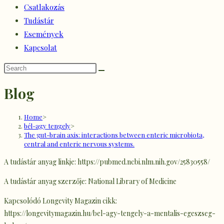
Csatlakozás
Tudástár
Események
Kapcsolat
Blog
Home
>
bél-agy tengely
>
The gut-brain axis: interactions between enteric microbiota,
central and enteric nervous systems.
A tudástár anyag linkje: https://pubmed.ncbi.nlm.nih.gov/25830558/
A tudástár anyag szerzője: National Library of Medicine
Kapcsolódó Longevity Magazin cikk:
https://longevitymagazin.hu/bel-agy-tengely-a-mentalis-egeszseg-