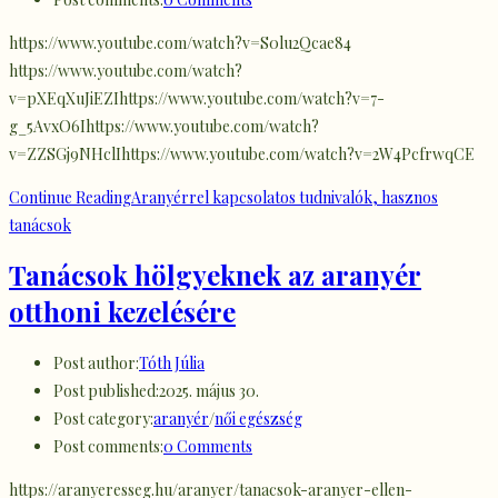
https://www.youtube.com/watch?v=S0lu2Qcae84
https://www.youtube.com/watch?
v=pXEqXuJiEZIhttps://www.youtube.com/watch?v=7-
g_5AvxO6Ihttps://www.youtube.com/watch?
v=ZZSGj9NHclIhttps://www.youtube.com/watch?v=2W4PcfrwqCE
Continue Reading
Aranyérrel kapcsolatos tudnivalók, hasznos
tanácsok
Tanácsok hölgyeknek az aranyér
otthoni kezelésére
Post author:
Tóth Júlia
Post published:
2025. május 30.
Post category:
aranyér
/
női egészség
Post comments:
0 Comments
https://aranyeresseg.hu/aranyer/tanacsok-aranyer-ellen-