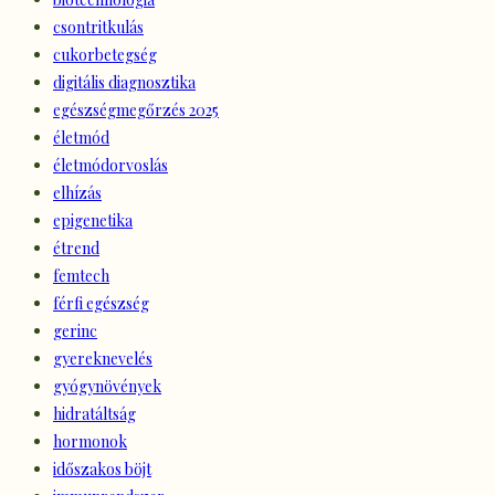
csontritkulás
cukorbetegség
digitális diagnosztika
egészségmegőrzés 2025
életmód
életmódorvoslás
elhízás
epigenetika
étrend
femtech
férfi egészség
gerinc
gyereknevelés
gyógynövények
hidratáltság
hormonok
időszakos böjt