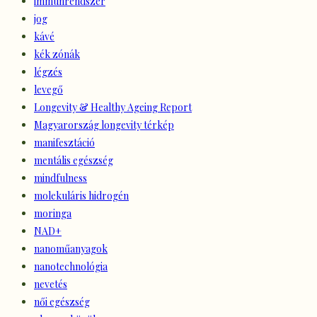
immunrendszer
jog
kávé
kék zónák
légzés
levegő
Longevity & Healthy Ageing Report
Magyarország longevity térkép
manifesztáció
mentális egészség
mindfulness
molekuláris hidrogén
moringa
NAD+
nanoműanyagok
nanotechnológia
nevetés
női egészség