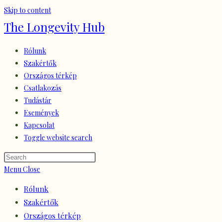
Skip to content
The Longevity Hub
Rólunk
Szakértők
Országos térkép
Csatlakozás
Tudástár
Események
Kapcsolat
Toggle website search
Menu
Close
Rólunk
Szakértők
Országos térkép