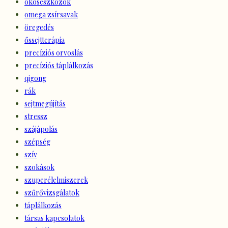
okoseszközök
omega zsírsavak
öregedés
őssejtterápia
precíziós orvoslás
precíziós táplálkozás
qigong
rák
sejtmegújítás
stressz
szájápolás
szépség
szív
szokások
szuperélelmiszerek
szűrővizsgálatok
táplálkozás
társas kapcsolatok