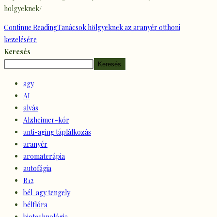
holgyeknek/
Continue Reading
Tanácsok hölgyeknek az aranyér otthoni
kezelésére
Keresés
Keresés
agy
AI
alvás
Alzheimer-kór
anti-aging táplálkozás
aranyér
aromaterápia
autofágia
B12
bél-agy tengely
bélflóra
biotechnológia