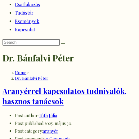
Csatlakozás
Tudástár
Események
Kapcsolat
Dr. Bánfalvi Péter
Home
>
Dr. Bánfalvi Péter
Aranyérrel kapcsolatos tudnivalók,
hasznos tanácsok
Post author:
Tóth Júlia
Post published:
2025. május 30.
Post category:
aranyér
Post comments:
0 Comments