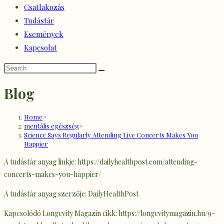
Csatlakozás
Tudástár
Események
Kapcsolat
Blog
Home
>
mentális egészség
>
Science Says Regularly Attending Live Concerts Makes You
Happier
A tudástár anyag linkje: https://dailyhealthpost.com/attending-
concerts-makes-you-happier/
A tudástár anyag szerzője: DailyHealthPost
Kapcsolódó Longevity Magazin cikk: https://longevitymagazin.hu/9-