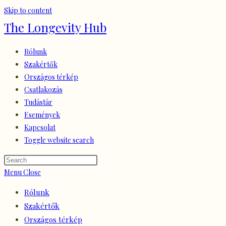
Skip to content
The Longevity Hub
Rólunk
Szakértők
Országos térkép
Csatlakozás
Tudástár
Események
Kapcsolat
Toggle website search
Menu
Close
Rólunk
Szakértők
Országos térkép