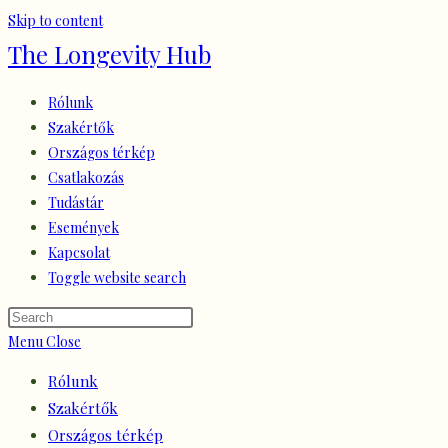
Skip to content
The Longevity Hub
Rólunk
Szakértők
Országos térkép
Csatlakozás
Tudástár
Események
Kapcsolat
Toggle website search
Menu
Close
Rólunk
Szakértők
Országos térkép