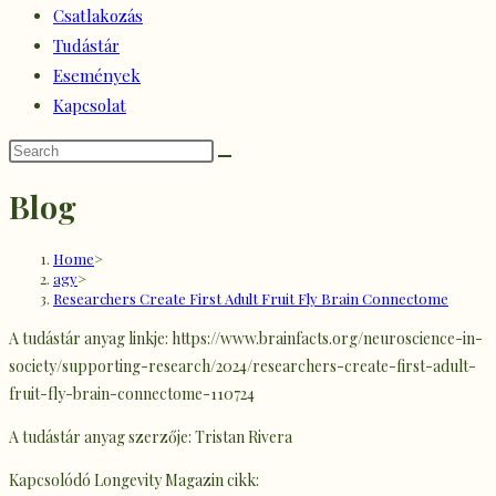
Csatlakozás
Tudástár
Események
Kapcsolat
Blog
Home
>
agy
>
Researchers Create First Adult Fruit Fly Brain Connectome
A tudástár anyag linkje: https://www.brainfacts.org/neuroscience-in-
society/supporting-research/2024/researchers-create-first-adult-
fruit-fly-brain-connectome-110724
A tudástár anyag szerzője: Tristan Rivera
Kapcsolódó Longevity Magazin cikk: