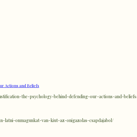
ur Actions and Beliefs
f-justification-the-psychology-behind-defending-our-actions-and-beliefs
ztan-latni-onmagunkat-van-kiut-az-onigazolas-csapdajabol/