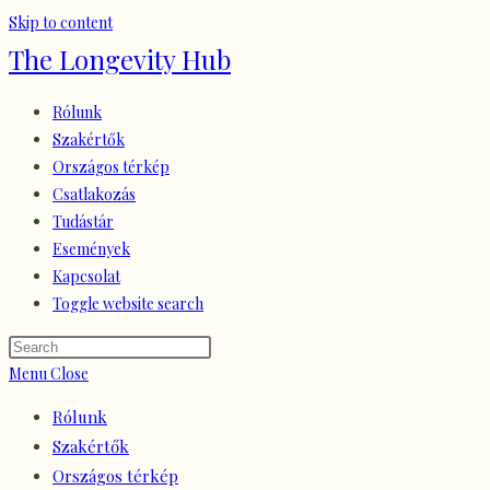
Skip to content
The Longevity Hub
Rólunk
Szakértők
Országos térkép
Csatlakozás
Tudástár
Események
Kapcsolat
Toggle website search
Menu
Close
Rólunk
Szakértők
Országos térkép