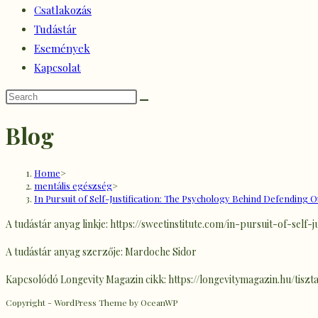
Csatlakozás
Tudástár
Események
Kapcsolat
Blog
Home
>
mentális egészség
>
In Pursuit of Self-Justification: The Psychology Behind Defending O
A tudástár anyag linkje: https://sweetinstitute.com/in-pursuit-of-sel
A tudástár anyag szerzője: Mardoche Sidor
Kapcsolódó Longevity Magazin cikk: https://longevitymagazin.hu/tis
Copyright - WordPress Theme by OceanWP