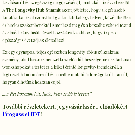
lassításáról és az egészség megőrzéséről, mint akár tíz évvel ezelőtt.
A
The Longevity Hub Summit
azért jött létre, hogy a legfrissebb
kutatásokat és a bizonyított gyakorlatokat egy helyen, közérthetően
és hiteles szakemberektől ismerhesd meg és a kezedbe vehesd tested
és elméd irányítását. Ezzel hozzájárulva ahhoz, hogy +15-20
egészséges évet adj az életedhez!
Ez egy egynapos, teljes egészében longevity-fókuszú szakmai
esemény, ahol hazai és nemzetközi előadók beszélgetnek és tartanak
workshopokat a testet és a lelket érintő longevity-trendekről, a
legfrissebb tudományról és a jövőbe mutató újdonságokról – arról,
hogyan élhetünk hosszan és jól.
„Az élet hosszabb lett. Ideje, hogy szebb is legyen.”
További részletekért, jegyvásárlásért, előadókért
látogass el IDE
!