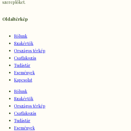
szereplőket.
Oldaltérkép
Rólunk
Szakértők
Országos térkép
Csatlakozás
Tudástár
Események
Kapcsolat
Rólunk
Szakértők
Országos térkép
Csatlakozás
Tudástár
Események