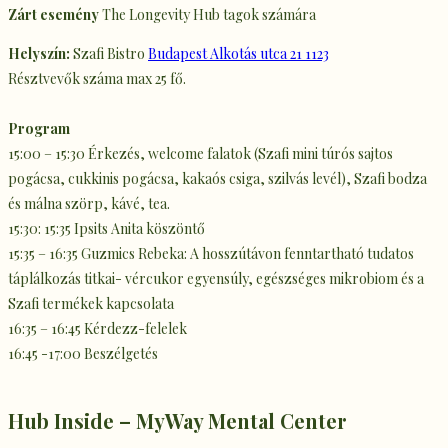
Zárt esemény
The Longevity Hub tagok számára
Helyszín:
Szafi Bistro
Budapest Alkotás utca 21 1123
Résztvevők száma max 25 fő.
Program
15:00 – 15:30 Érkezés, welcome falatok (Szafi mini túrós sajtos
pogácsa, cukkinis pogácsa, kakaós csiga, szilvás levél), Szafi bodza
és málna szörp, kávé, tea.
15:30: 15:35 Ipsits Anita köszöntő
15:35 – 16:35 Guzmics Rebeka: A hosszútávon fenntartható tudatos
táplálkozás titkai- vércukor egyensúly, egészséges mikrobiom és a
Szafi termékek kapcsolata
16:35 – 16:45 Kérdezz-felelek
16:45 -17:00 Beszélgetés
Hub Inside – MyWay Mental Center