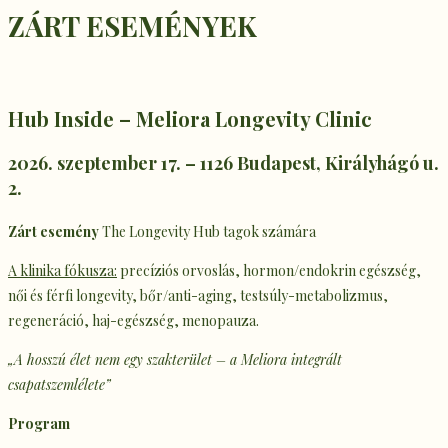
ZÁRT ESEMÉNYEK
Hub Inside –
Meliora Longevity Clinic
2026. szeptember 17. – 1126 Budapest, Királyhágó u.
2.
Zárt esemény
The Longevity Hub tagok számára
A klinika fókusza:
precíziós orvoslás, hormon/endokrin egészség,
női és férfi longevity, bőr/anti-aging, testsúly-metabolizmus,
regeneráció, haj-egészség, menopauza.
„A hosszú élet nem egy szakterület – a Meliora integrált
csapatszemlélete”
Program