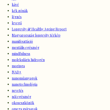
kávé
kék zónák
légzés
levegő
Longevity & Healthy Ageing Report
Magyarország longevity térkép
manifesztáció
mentális egészség
mindfulness
molekuláris hidrogén
moringa
NAD+
nanoműanyagok
nanotechnológia
nevetés
női egészség
okoseszközök
omega zsírsavak