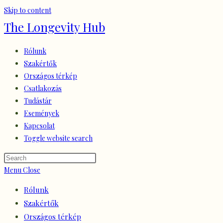
Skip to content
The Longevity Hub
Rólunk
Szakértők
Országos térkép
Csatlakozás
Tudástár
Események
Kapcsolat
Toggle website search
Menu
Close
Rólunk
Szakértők
Országos térkép