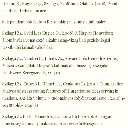
Urban, R., Kugler, Gy., Szilágyi, Zs. &amp; Oláh, A. (2008). Mental
health and education are
independent risk factors for smoking in young adult males.
Szilágyi Zs., Svéd L. és Kugler Gy. (2008). A Magyar Honvédség
állományára vonatkozó alkalmasság-vizsgálati pszichológiai
tesztbattériájának validálása.
Szilágyi Zs., Vendrei G., Juhász Zs., Kovács G. és Németh A. (2009).
Missziós szolgálatot teljesítő katonák alkalmasság-vizsgálati
rendszere. Seregszemle, 51-73 o.
Szilágyi Zs, Kopcsó I., Németh A., Csukonyi Cs. (2010). Comparative
analysis of stress coping features of Hungarian soldiers serving in
missions. AARMS Volume 9. tudományos folyóiratban Issue 1 (2010) 1-
193 (87.old.-105.old.)
Szilágyi Zs. Ph.D., Németh A.,Csukonyi Ph.D. (2010). A magyar
honvédség állományának 2004−2007 évi szűrővizsgálati