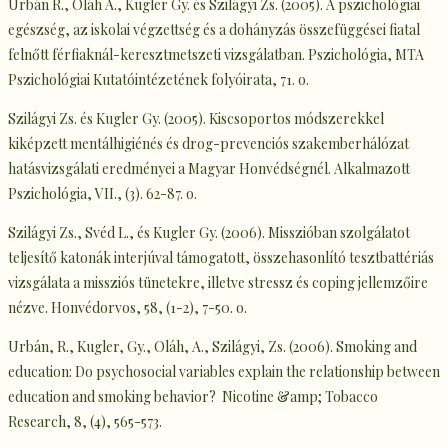
Urbán R., Oláh A., Kugler Gy. és Szilágyi Zs. (2005). A pszichológiai
egészség, az iskolai végzettség és a dohányzás összefüggései fiatal
felnőtt férfiaknál-keresztmetszeti vizsgálatban. Pszichológia, MTA
Pszichológiai Kutatóintézetének folyóirata, 71. o.
Szilágyi Zs. és Kugler Gy. (2005). Kiscsoportos módszerekkel
kiképzett mentálhigiénés és drog-prevenciós szakemberhálózat
hatásvizsgálati eredményei a Magyar Honvédségnél. Alkalmazott
Pszichológia, VII., (3). 62-87. o.
Szilágyi Zs., Svéd L., és Kugler Gy. (2006). Misszióban szolgálatot
teljesítő katonák interjúval támogatott, összehasonlító tesztbattériás
vizsgálata a missziós tünetekre, illetve stressz és coping jellemzőire
nézve. Honvédorvos, 58, (1-2), 7-50. o.
Urbán, R., Kugler, Gy., Oláh, A., Szilágyi, Zs. (2006). Smoking and
education: Do psychosocial variables explain the relationship between
education and smoking behavior? Nicotine &amp; Tobacco
Research, 8, (4), 565-573.