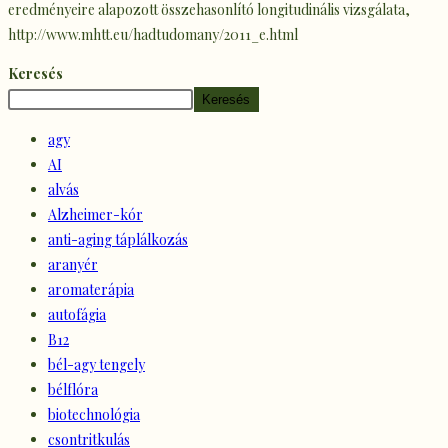
eredményeire alapozott összehasonlító longitudinális vizsgálata,
http://www.mhtt.eu/hadtudomany/2011_e.html
Keresés
Keresés
agy
AI
alvás
Alzheimer-kór
anti-aging táplálkozás
aranyér
aromaterápia
autofágia
B12
bél-agy tengely
bélflóra
biotechnológia
csontritkulás