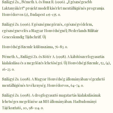
Szilágyi Zs., Németh A. és Rusz R. (1996). „Egészségesebb
Laktanyákért” projekt modell kísérlet mentálhigiénés programja.
Honvédorvos (2), Budapest 115-135. o.
Szilágyi Zs. (1996). Egészségmegőrzés, egészségvédelem,
egészségnevelés a Magyar Honvédségnél; Nederlands Militair
Geneeskundig Tijdschriff. Új
Honvédségi Szemle különszáma, 76-83. o.
Németh A., Szilágyi Zs. és Sótér A. (1998). A kábítószerfogyasztás
kialakulása és a megelőzés lehetőségei. Új Honvédségi Szemle, 52, (4),
16-23. o.
Szilágyi Zs. (1998). A Magyar Honvédség állományában végezhető
mentálhigiénés tevékenység. Honvédorvos, 64-74. o.
Szilágyi Zs. (1998). A drogfogyasztó magatartás kialakulásának
lehetséges megelőzése az MH állományában. Hadtudományi
Tájékoztató, 10, 98-114. o.