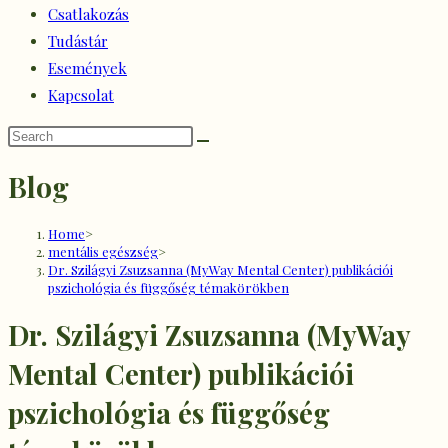
Csatlakozás
Tudástár
Események
Kapcsolat
Blog
Home
>
mentális egészség
>
Dr. Szilágyi Zsuzsanna (MyWay Mental Center) publikációi
pszichológia és függőség témakörökben
Dr. Szilágyi Zsuzsanna (MyWay
Mental Center) publikációi
pszichológia és függőség