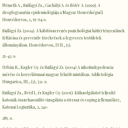
Németh A., Szilágyi Zs., Gachályi A. és Sótér A. (1999). A
drogfogyasztás epidemiológiája a Magyar Honvédségnél.
Honvédorvos, 1, 55-64 o.
Szilágyi Zs. (2004). A kábítószerezés pszichológiai háttértényezőinek
feltárása és preventív törekvések a fegyveres testületek
állományában. Honvédorvos, LVII., (1).
25-43. o.
Urbán R., Kugler Gy. és Szilágyi Zs. (2004) A nikotindepedencia
mérése és korrelátumai magyar felnőtt mintában. Addictológia
Hungarica, III., (3), 331. o.
Szilágyi Zs., Svéd L. és Kugler Gy. (2005). Külszolgálatot teljesítő
katonák összehasonlító vizsgálata a stressz és coping jellemzőkre,
Katonai Logisztika, 2, 241-
285. o.