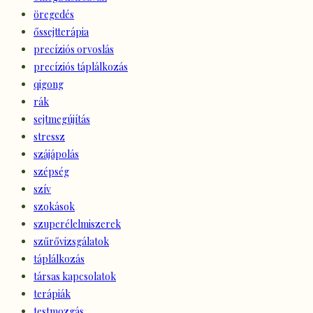
öregedés
őssejtterápia
precíziós orvoslás
precíziós táplálkozás
qigong
rák
sejtmegújítás
stressz
szájápolás
szépség
szív
szokások
szuperélelmiszerek
szűrővizsgálatok
táplálkozás
társas kapcsolatok
terápiák
testmozgás