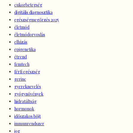
cukorbetegség
digitális diagnosztika
egészségmegőrzés 2025
életmód
életmódorvoslás
elhízás
epigenetika
étrend
femtech
férfi egészség
gerinc
gyereknevelés
gyógynövények
hidratáltság
hormonok
időszakos böjt
immunrendszer
jog