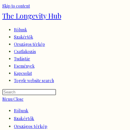
Skip to content
The Longevity Hub
Rólunk
Szakértők
Országos térkép
Csatlakozás
Tudástár
Események
Kapcsolat
Toggle website search
Menu
Close
Rólunk
Szakértők
Országos térkép