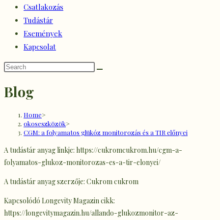
Csatlakozás
Tudástár
Események
Kapcsolat
Blog
Home
>
okoseszközök
>
CGM: a folyamatos glükóz monitorozás és a TIR előnyei
A tudástár anyag linkje: https://cukromcukrom.hu/cgm-a-
folyamatos-glukoz-monitorozas-es-a-tir-elonyei/
A tudástár anyag szerzője: Cukrom cukrom
Kapcsolódó Longevity Magazin cikk:
https://longevitymagazin.hu/allando-glukozmonitor-az-