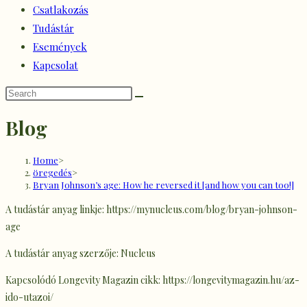
Csatlakozás
Tudástár
Események
Kapcsolat
Blog
Home
>
öregedés
>
Bryan Johnson’s age: How he reversed it [and how you can too!]
A tudástár anyag linkje: https://mynucleus.com/blog/bryan-johnson-
age
A tudástár anyag szerzője: Nucleus
Kapcsolódó Longevity Magazin cikk: https://longevitymagazin.hu/az-
ido-utazoi/