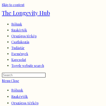
Skip to content
The Longevity Hub
Rólunk
Szakértők
Országos térkép
Csatlakozás
Tudástár
Események
Kapcsolat
Toggle website search
Menu
Close
Rólunk
Szakértők
Országos térkép