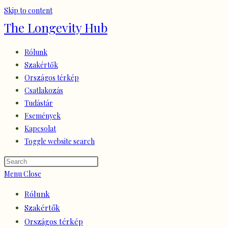
Skip to content
The Longevity Hub
Rólunk
Szakértők
Országos térkép
Csatlakozás
Tudástár
Események
Kapcsolat
Toggle website search
Menu
Close
Rólunk
Szakértők
Országos térkép