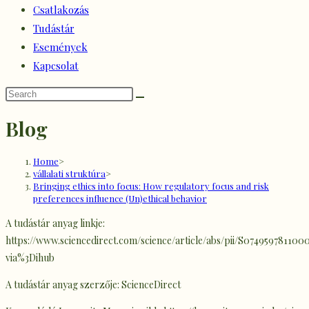
Csatlakozás
Tudástár
Események
Kapcsolat
Blog
Home
>
vállalati struktúra
>
Bringing ethics into focus: How regulatory focus and risk
preferences influence (Un)ethical behavior
A tudástár anyag linkje:
https://www.sciencedirect.com/science/article/abs/pii/S074959781100
via%3Dihub
A tudástár anyag szerzője: ScienceDirect