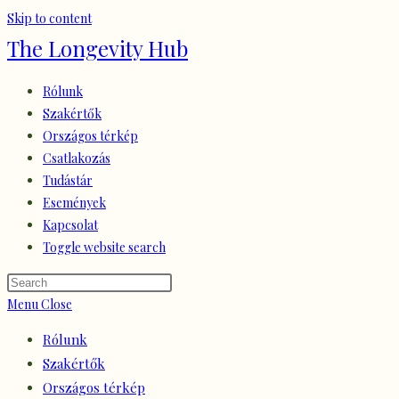
Skip to content
The Longevity Hub
Rólunk
Szakértők
Országos térkép
Csatlakozás
Tudástár
Események
Kapcsolat
Toggle website search
Menu
Close
Rólunk
Szakértők
Országos térkép