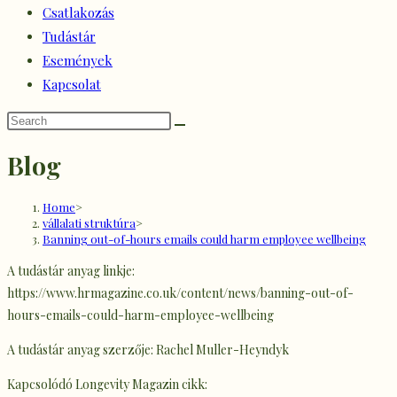
Csatlakozás
Tudástár
Események
Kapcsolat
Blog
Home
>
vállalati struktúra
>
Banning out-of-hours emails could harm employee wellbeing
A tudástár anyag linkje:
https://www.hrmagazine.co.uk/content/news/banning-out-of-
hours-emails-could-harm-employee-wellbeing
A tudástár anyag szerzője: Rachel Muller-Heyndyk
Kapcsolódó Longevity Magazin cikk: