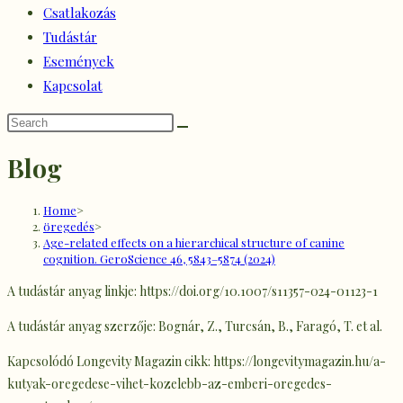
Csatlakozás
Tudástár
Események
Kapcsolat
Blog
Home
>
öregedés
>
Age-related effects on a hierarchical structure of canine
cognition. GeroScience 46, 5843–5874 (2024)
A tudástár anyag linkje: https://doi.org/10.1007/s11357-024-01123-1
A tudástár anyag szerzője: Bognár, Z., Turcsán, B., Faragó, T. et al.
Kapcsolódó Longevity Magazin cikk: https://longevitymagazin.hu/a-
kutyak-oregedese-vihet-kozelebb-az-emberi-oregedes-