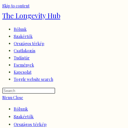
Skip to content
The Longevity Hub
Rólunk
Szakértők
Országos térkép
Csatlakozás
Tudástár
Események
Kapcsolat
Toggle website search
Menu
Close
Rólunk
Szakértők
Országos térkép