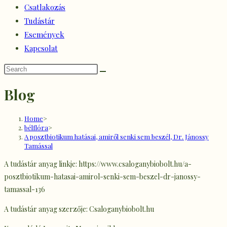
Csatlakozás
Tudástár
Események
Kapcsolat
Blog
Home
>
bélflóra
>
A posztbiotikum hatásai, amiről senki sem beszél, Dr. Jánossy
Tamással
A tudástár anyag linkje: https://www.csaloganybiobolt.hu/a-
posztbiotikum-hatasai-amirol-senki-sem-beszel-dr-janossy-
tamassal-136
A tudástár anyag szerzője: Csaloganybiobolt.hu