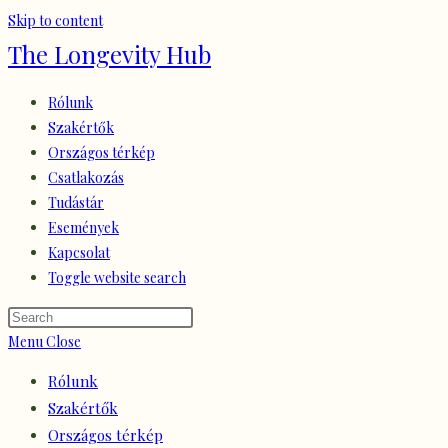
Skip to content
The Longevity Hub
Rólunk
Szakértők
Országos térkép
Csatlakozás
Tudástár
Események
Kapcsolat
Toggle website search
Menu
Close
Rólunk
Szakértők
Országos térkép