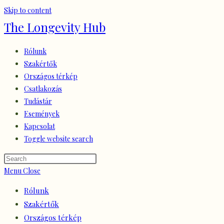
Skip to content
The Longevity Hub
Rólunk
Szakértők
Országos térkép
Csatlakozás
Tudástár
Események
Kapcsolat
Toggle website search
Menu
Close
Rólunk
Szakértők
Országos térkép