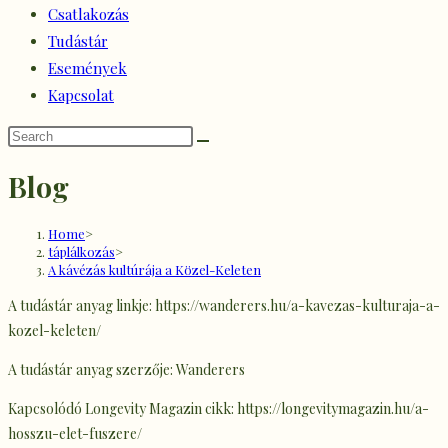
Csatlakozás
Tudástár
Események
Kapcsolat
Blog
Home
>
táplálkozás
>
A kávézás kultúrája a Közel-Keleten
A tudástár anyag linkje: https://wanderers.hu/a-kavezas-kulturaja-a-
kozel-keleten/
A tudástár anyag szerzője: Wanderers
Kapcsolódó Longevity Magazin cikk: https://longevitymagazin.hu/a-
hosszu-elet-fuszere/