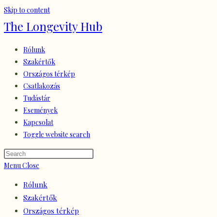
Skip to content
The Longevity Hub
Rólunk
Szakértők
Országos térkép
Csatlakozás
Tudástár
Események
Kapcsolat
Toggle website search
Menu
Close
Rólunk
Szakértők
Országos térkép