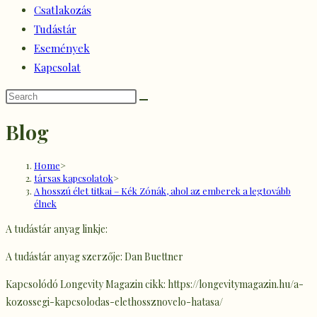
Csatlakozás
Tudástár
Események
Kapcsolat
Blog
Home
>
társas kapcsolatok
>
A hosszú élet titkai – Kék Zónák, ahol az emberek a legtovább
élnek
A tudástár anyag linkje:
A tudástár anyag szerzője: Dan Buettner
Kapcsolódó Longevity Magazin cikk: https://longevitymagazin.hu/a-
kozossegi-kapcsolodas-elethossznovelo-hatasa/